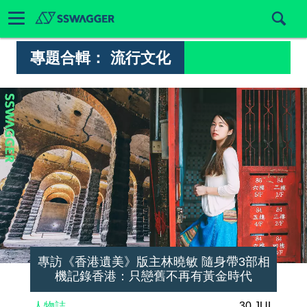
專題合輯：
流行文化
專訪《香港遺美》版主林曉敏 隨身帶3部相
機記錄香港：只戀舊不再有黃金時代
人物誌
30 JUL