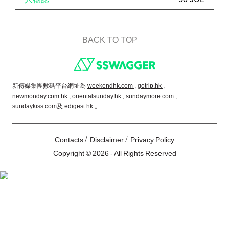
BACK TO TOP
Footer
新傳媒集團數碼平台網址為
weekendhk.com ,
gotrip.hk ,
newmonday.com.hk ,
orientalsunday.hk ,
sundaymore.com ,
sundaykiss.com
及
edigest.hk
。
/
/
Contacts
Disclaimer
Privacy Policy
Copyright © 2026 - All Rights Reserved