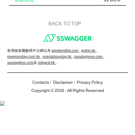
BACK TO TOP
Footer
新傳媒集團數碼平台網址為
weekendhk.com ,
gotrip.hk ,
newmonday.com.hk ,
orientalsunday.hk ,
sundaymore.com ,
sundaykiss.com
及
edigest.hk
。
/
/
Contacts
Disclaimer
Privacy Policy
Copyright © 2026 - All Rights Reserved