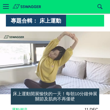
專題合輯：
床上運動
床上運動開展愉快的一天！每朝10分鐘伸展
關節及肌肉不再僵硬
運動潮流
11 DEC