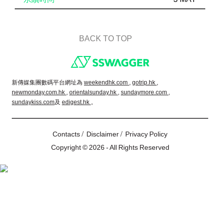
BACK TO TOP
Footer
新傳媒集團數碼平台網址為
weekendhk.com ,
gotrip.hk ,
newmonday.com.hk ,
orientalsunday.hk ,
sundaymore.com ,
sundaykiss.com
及
edigest.hk
。
/
/
Contacts
Disclaimer
Privacy Policy
Copyright © 2026 - All Rights Reserved