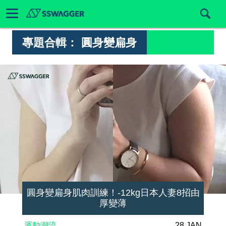
專題合輯：
圓身變扁身
圓身變扁身肌肉訓練！-12kg日本人妻8招由
厚變薄
運動潮流
28 JAN