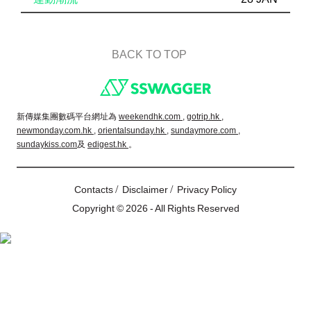
BACK TO TOP
Footer
新傳媒集團數碼平台網址為
weekendhk.com ,
gotrip.hk ,
newmonday.com.hk ,
orientalsunday.hk ,
sundaymore.com ,
sundaykiss.com
及
edigest.hk
。
/
/
Contacts
Disclaimer
Privacy Policy
Copyright © 2026 - All Rights Reserved