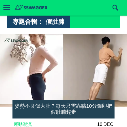
專題合輯：
假肚腩
姿勢不良似大肚？每天只需靠牆10分鐘即把
假肚腩趕走
運動潮流
10 DEC