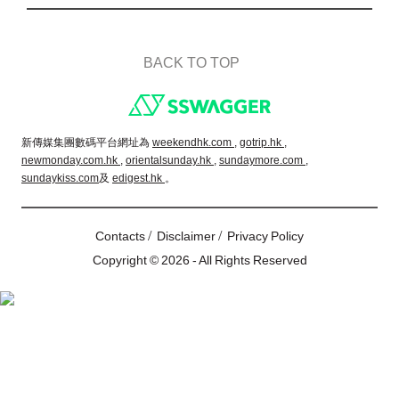
BACK TO TOP
Footer
新傳媒集團數碼平台網址為
weekendhk.com ,
gotrip.hk ,
newmonday.com.hk ,
orientalsunday.hk ,
sundaymore.com ,
sundaykiss.com
及
edigest.hk
。
/
/
Contacts
Disclaimer
Privacy Policy
Copyright © 2026 - All Rights Reserved