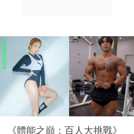
《體能之巔：百人大挑戰》