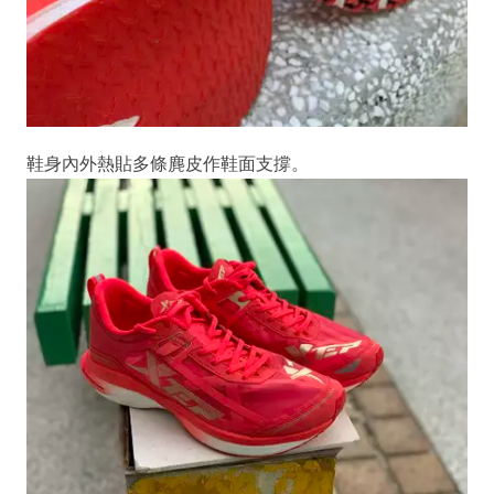
鞋身內外熱貼多條麂皮作鞋面支撐。