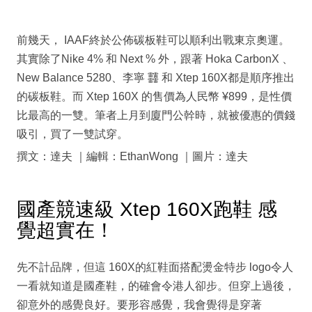
前幾天， IAAF終於公佈碳板鞋可以順利出戰東京奧運。
其實除了Nike 4% 和 Next % 外，跟著 Hoka CarbonX 、
New Balance 5280、李寧 䨻 和 Xtep 160X都是順序推出
的碳板鞋。而 Xtep 160X 的售價為人民幣 ¥899，是性價
比最高的一雙。筆者上月到廈門公幹時，就被優惠的價錢
吸引，買了一雙試穿。
撰文：達夫 ｜編輯：EthanWong ｜圖片：達夫
國產競速級 Xtep 160X跑鞋 感
覺超實在！
先不計品牌，但這 160X的紅鞋面搭配燙金特步 logo令人
一看就知道是國產鞋，的確會令港人卻步。但穿上過後，
卻意外的感覺良好。要形容感覺，我會覺得是穿著