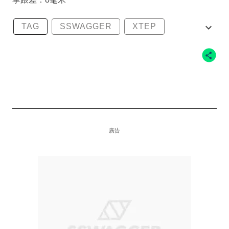
TAG
SSWAGGER
XTEP
XTEP
XTEP
廣告