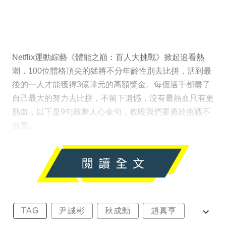
Netflix運動綜藝《體能之巔：百人大挑戰》掀起追看熱
潮，100位體格頂尖的猛將不分年齡性別去比拼，活到最
後的一人才能獲得3億韓元的高額獎金。每個選手都盡了
自己最大的努力去比拼，不留下遺憾，沒有最熱血只有更
熱血，以下是9句鼓舞人心金句，教曉我們要勇於挑戰不
放棄。
TAG
尹誠彬
秋成勳
趙真亨