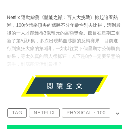
Netflix 運動綜藝《體能之巔：百人大挑戰》掀起追看熱
潮，100位體格頂尖的猛將不分年齡性別去比拼，活到最
後的一人才能獲得3億韓元的高額獎金。節目在星期二更
新了第5及6集，多次出現熱血沸騰的反轉賽果，目前進
行到瘋狂大癲的第3關，一如以往要下個星期才公佈勝負
結果，等太久真的讓人很抓狂！以下是8位一定要留意的
選手，到底能否活到最後？
TAG
NETFLIX
PHYSICAL：100
尹誠彬
沈音燈