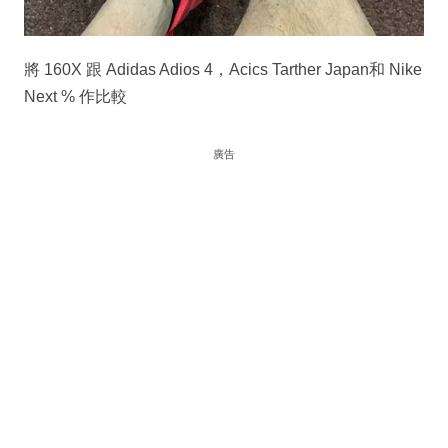
將 160X 跟 Adidas Adios 4，Acics Tarther Japan和 Nike
Next % 作比較
廣告