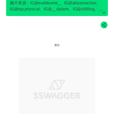
圖片來源：IG@euddeume_、IG@akiyamachoo、
IG@top.physical、IG@__dalami、IG@sillllling、
IG@kmc_1203_、IG@ssong_rme、IG@netflixkr
廣告