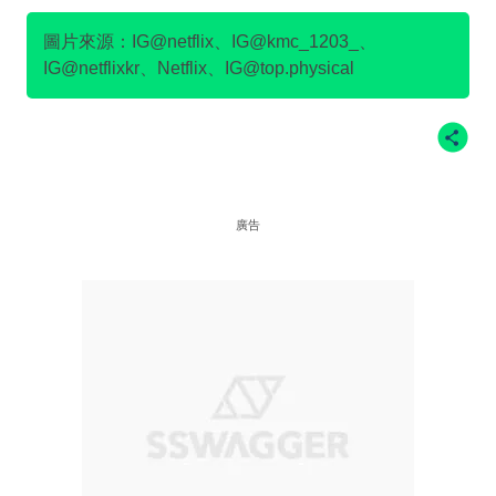
金民澈
圖片來源：IG@netflix、IG@kmc_1203_、
IG@netflixkr、Netflix、IG@top.physical
廣告