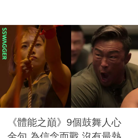
《體能之巔》9個鼓舞人心
金句 為信念而戰 沒有最熱