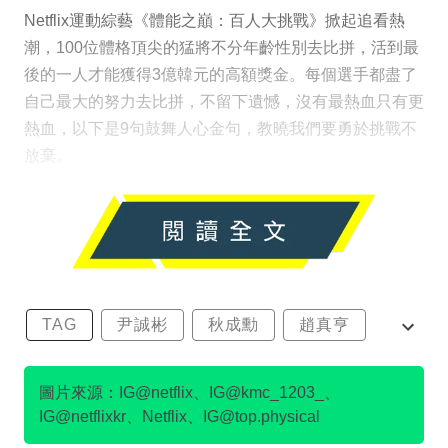
Netflix運動綜藝《體能之巔：百人大挑戰》掀起追看熱
潮，100位體格頂尖的猛將不分年齡性別去比拼，活到最
後的一人才能獲得3億韓元的高額獎金。每個選手都盡了
自己最大的努力去比拼，不留下遺憾，沒有最熱血只有更
熱血，以下是9句鼓舞人心金句，教曉我們要勇於挑戰不
放棄。
TAG
尹誠彬
秋成勳
趙真亨
金民澈
圖片來源：IG@netflix、IG@kmc_1203_、
IG@netflixkr、Netflix、IG@top.physical