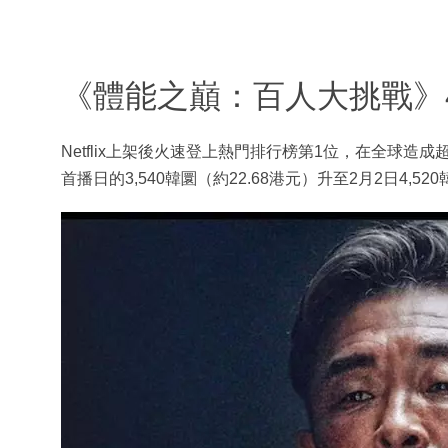
《體能之巔：百人大挑戰》
Netflix上架後火速登上熱門排行榜第1位，在全球
首播日的3,540韓圜（約22.68港元）升至2月2日4,52