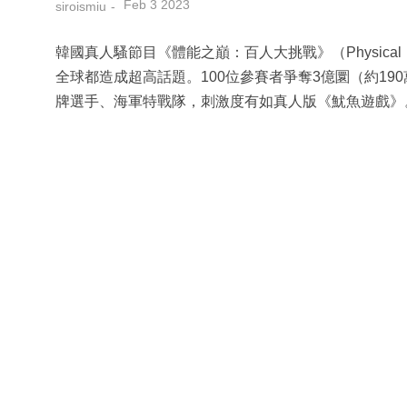
Feb 3 2023
siroismiu
韓國真人騷節目《體能之巔：百人大挑戰》（Physical：
全球都造成超高話題。100位參賽者爭奪3億圜（約1
牌選手、海軍特戰隊，刺激度有如真人版《魷魚遊戲》