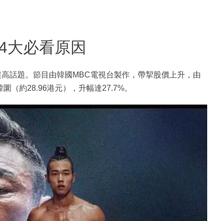
4大必看原因
造成超高話題。節目由韓國MBC電視台製作，帶挈股價上升，由
0韓圜（約28.96港元），升幅達27.7%。