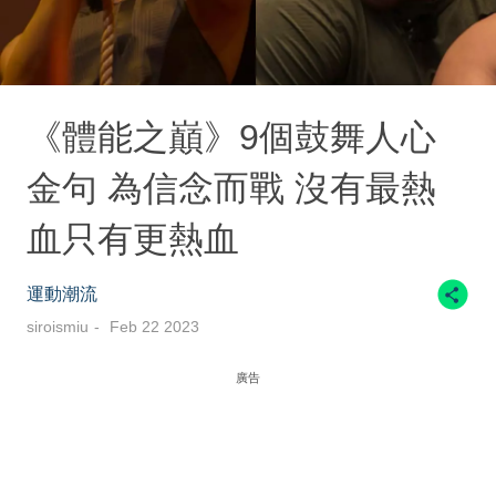
《體能之巔》9個鼓舞人心
金句 為信念而戰 沒有最熱
血只有更熱血
運動潮流
siroismiu
Feb 22 2023
廣告