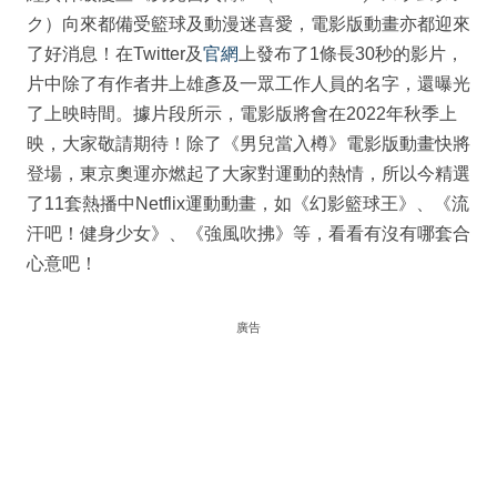
ク）向來都備受籃球及動漫迷喜愛，電影版動畫亦都迎來
了好消息！在Twitter及
官網
上發布了1條長30秒的影片，
片中除了有作者井上雄彥及一眾工作人員的名字，還曝光
了上映時間。據片段所示，電影版將會在2022年秋季上
映，大家敬請期待！除了《男兒當入樽》電影版動畫快將
登場，東京奧運亦燃起了大家對運動的熱情，所以今精選
了11套熱播中Netflix運動動畫，如《幻影籃球王》、《流
汗吧！健身少女》、《強風吹拂》等，看看有沒有哪套合
心意吧！
廣告