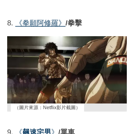
8.
《拳願阿修羅
》
/拳擊
（圖片來源：Netflix影片截圖）
9.
《
飆速宅男
》
/單車