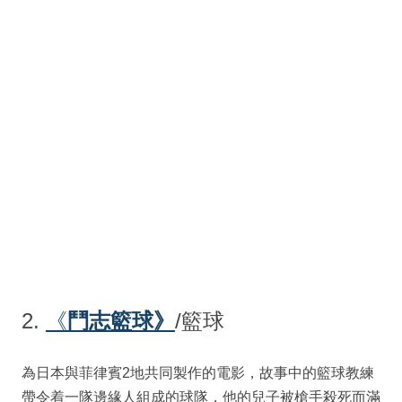
2.
《
鬥志籃球》
/籃球
為日本與菲律賓2地共同製作的電影，故事中的籃球教練
帶令着一隊邊緣人組成的球隊，他的兒子被槍手殺死而滿