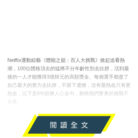
Netflix運動綜藝《體能之巔：百人大挑戰》掀起追看熱
潮，100位體格頂尖的猛將不分年齡性別去比拼，活到最
後的一人才能獲得3億韓元的高額獎金。每個選手都盡了
自己最大的努力去比拼，不留下遺憾，沒有最熱血只有更
熱血，以下是9句鼓舞人心金句，教曉我們要勇於挑戰不
放棄。