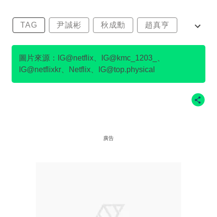
TAG
尹誠彬
秋成勳
趙真亨
金民澈
圖片來源：IG@netflix、IG@kmc_1203_、
IG@netflixkr、Netflix、IG@top.physical
廣告