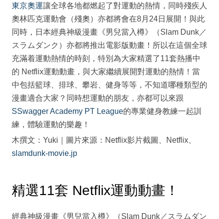
東京奧運
讓全球各地都燃起了對運動的熱情，同時殘疾人
奧林匹克運動會（殘奧）亦都將會在8月24日展開！與此
同時，日本經典神級漫畫《男兒當入樽》（Slam Dunk／
スラムダンク）亦都將推出電影版動畫！所以在這個全球
充滿着運動熱情的時刻，特別為大家精選了11套熱播中
的 Netflix運動動畫，與大家繼續展開對運動的熱情！當
中包括籃球、排球、攀岩、健身等等，不知道哪種類型的
漫畫適合大家？同時想運動的朋友，亦都可以來跟
SSwagger Academy
PT League
的專業健身教練一起訓
練，體驗運動的樂趣！
木撰文：Yuki｜圖片來源：Netflix影片截圖、Netflix、
slamdunk-movie.jp
精選11套 Netflix運動動畫！
經典神級漫畫《男兒當入樽》（Slam Dunk／スラムダン