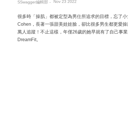
Nov 23 2022
SSwagger編輯部
很多時「操肌」都被定型為男仕所追求的目標，忘了小女
Cohen，長著一張甜美娃娃臉，卻比很多男生都更愛操肌
萬人追蹤！不止這樣，年僅26歲的她早就有了自己事業，與拍擋 
DreamFit。