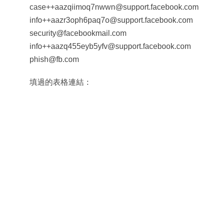
case++aazqiimoq7nwwn@support.facebook.com
info++aazr3oph6paq7o@support.facebook.com
security@facebookmail.com
info++aazq455eyb5yfv@support.facebook.com
phish@fb.com
填過的表格連結：