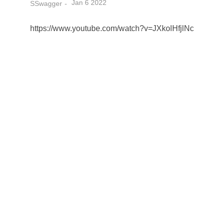
Jan 6 2022
SSwagger
https://www.youtube.com/watch?v=JXkolHfjlNc