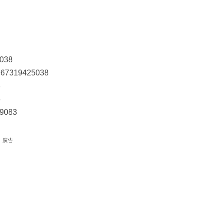
5038
6967319425038
3
5
89083
廣告