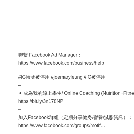
聯繫 Facebook Ad Manager：
https://www.facebook.com/business/help
#IG帳號被停用 #joemaryleung #IG被停用
–
✦ 成為我的線上學生/ Online Coaching (Nutrition+Fitne
https://bit.ly/3n178NP
–
加入Facebook群組（定期分享健身/營養/減脂資訊）：
https://www.facebook.com/groups/motif…
–