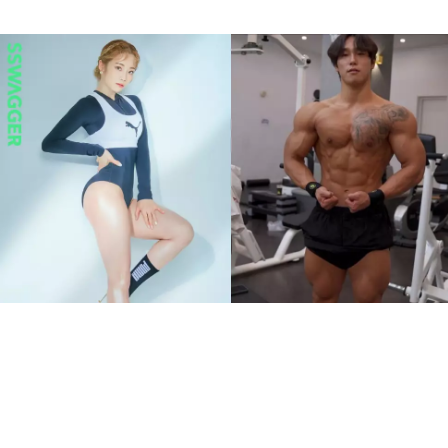
《體能之巔：百人大挑戰》
更新難度躍升 8位一定要留
意的體格強者