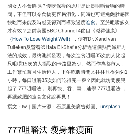
國女人不會胖嗎？慢吃保瘦的原理是延長咀嚼食物的時
間，不但可以令食物更容易消化，同時也可避免飽肚感因
快吃而未能及時感受得到而導致過度
進食
。至於咀嚼多久
才有效？之前英國BBC Channel 4節目《減得健康》
（How To Lose Weight Well）
，便有Dr. Xand van
Tulleken及營養師Hala El-Shafie分析過這個熱門減肥方
法的成效，最終測試發現，每次進食咀嚼35次的人比起
只咀嚼15次的人攝取的卡路里為少。然而作為都市人，
工作繁忙兼且生活迫人，下午吃飯時間又往往只得匆匆1
小時，每口咀嚼35次如何吃得完一餐？因此就坊間便興
起了 777咀嚼法 。別再快、吞、轟，速學 777咀嚼法 ，
再跟致肥的速食文化說再見！
撰文：tw｜圖片來源：石原里美廣告截圖、
unsplash
777咀嚼法 瘦身兼瘦面