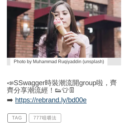
Photo by Muhammad Ruqiyaddin (unsplash)
📣SSwagger時裝潮流開group啦，齊
齊分享潮流經！👟👕👖
➡️
https://rebrand.ly/bd00e
TAG
777咀嚼法