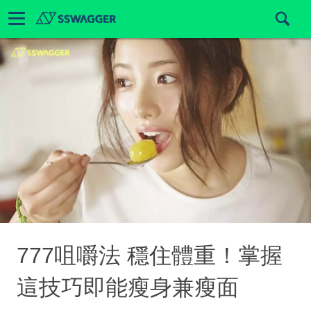
777咀嚼法 穩住體重！掌握
這技巧即能瘦身兼瘦面