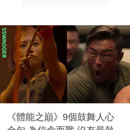
《體能之巔》9個鼓舞人心