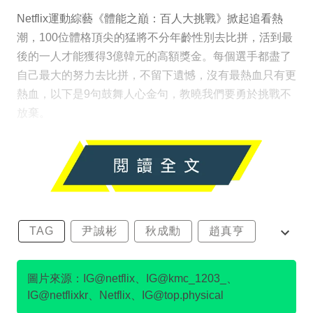
Netflix運動綜藝《體能之巔：百人大挑戰》掀起追看熱
潮，100位體格頂尖的猛將不分年齡性別去比拼，活到最
後的一人才能獲得3億韓元的高額獎金。每個選手都盡了
自己最大的努力去比拼，不留下遺憾，沒有最熱血只有更
熱血，以下是9句鼓舞人心金句，教曉我們要勇於挑戰不
放棄。
TAG
尹誠彬
秋成勳
趙真亨
金民澈
圖片來源：IG@netflix、IG@kmc_1203_、
IG@netflixkr、Netflix、IG@top.physical