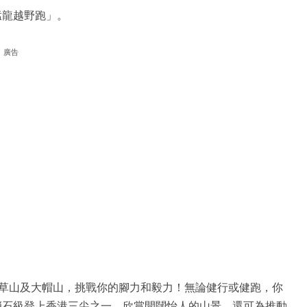
猛龍越野跑」。
廣告
草山及大帽山，挑戰你的腳力和毅力！無論健行或健跑，你
峭石級登上香港三尖之一，欣賞開闊怡人的山景，還可為推動