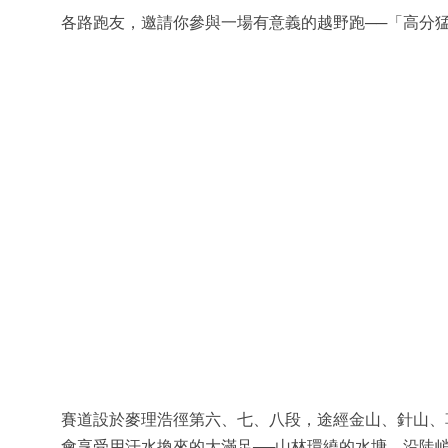
各路跑友，邀請你參與一場有意義的越野跑──「高分
賽道設於麥理浩徑第六、七、八段，途經金山、針山、
會享受用汗水換來的大滿足──山林環繞的水塘、沿陡