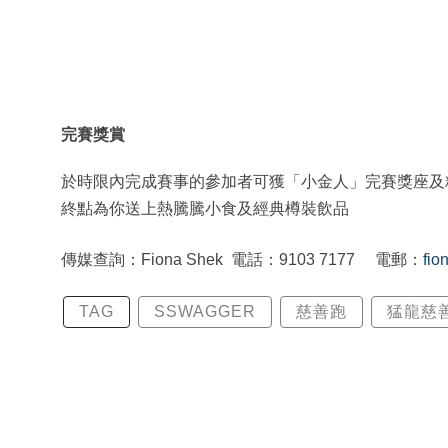
完賽獎賞
於時限內完成賽事的參加者可獲「小金人」完賽獎座及
終點為你送上熱騰騰小食及經典樽裝飲品
傳媒查詢：Fiona Shek 電話：9103 7177 電郵：
fio
TAG
SSWAGGER
慈善跑
猛龍慈