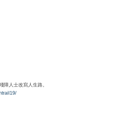
殘障人士改寫人生路。
trail19/