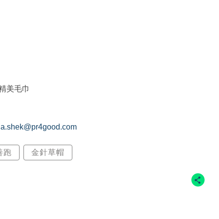
精美毛巾
na.shek@pr4good.com
善跑
金針草帽