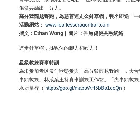
傷健共融出一分力。
高分猛龍越野跑，為慈善連走金針草帽，
報名即送「一
活動網站：
www.fearlessdragontrail.com
撰文：Ethan Wong | 圖片：香港傷健共融網絡
連走針草帽，挑戰你的腳力和毅力！
星級教練賽事特訓
為求參加者以最佳狀態參與「高分猛龍越野跑」，大會特別
車頭教練」林成業主持賽事訓練工作坊。「火車頭教練」
水塘舉行（
https://goo.gl/maps/AH5bBa1qcQn
）