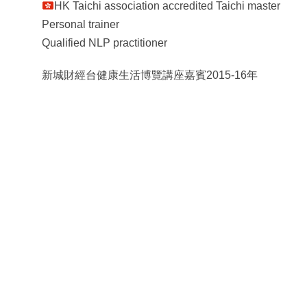
HK Taichi association accredited Taichi master
Personal trainer
Qualified NLP practitioner
新城財經台健康生活博覽講座嘉賓2015-16年