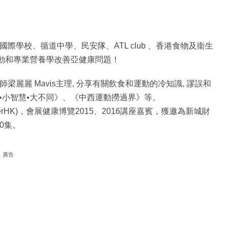
際學校、循道中學、民安隊、ATL club 、香港食物及衞生
運動和專業營養學改善亞健康問題！
麗麗 Mavis主理, 分享有關飲食和運動的冷知識, 謬誤和
養•小智慧•大不同》、《中西運動撈過界》等。
leverHK)，會展健康博覽2015、2016講座嘉賓，獲邀為新城財
0集。
廣告