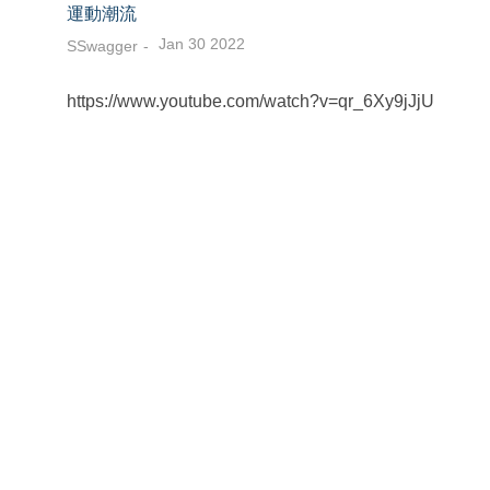
運動潮流
Jan 30 2022
SSwagger
https://www.youtube.com/watch?v=qr_6Xy9jJjU