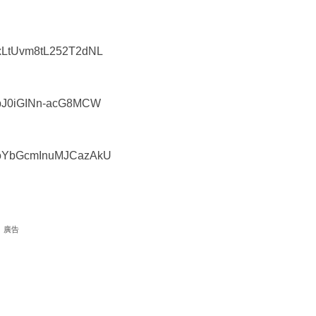
vOxLtUvm8tL252T2dNL
fc3pJ0iGINn-acG8MCW
6a4oYbGcmInuMJCazAkU
廣告