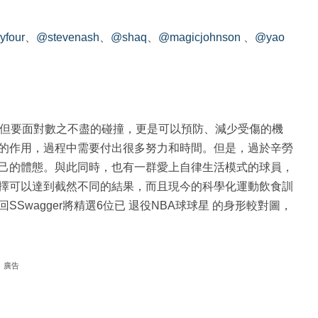
yfour
、
@stevenash
、
@shaq
、
@magicjohnson
、
@yao
不但要面對數之不盡的碰撞，更是可以預防、減少受傷的機
的作用，過程中需要付出很多努力和時間。但是，過於辛勞
己的體態。與此同時，也有一群愛上自律生活模式的球員，
擇可以達到截然不同的結果，而且現今的科學化運動飲食訓
wagger將精選6位已 退役NBA球球星 的身形較對圖，
廣告