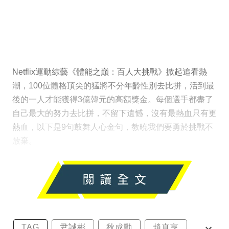
Netflix運動綜藝《體能之巔：百人大挑戰》掀起追看熱
潮，100位體格頂尖的猛將不分年齡性別去比拼，活到最
後的一人才能獲得3億韓元的高額獎金。每個選手都盡了
自己最大的努力去比拼，不留下遺憾，沒有最熱血只有更
熱血，以下是9句鼓舞人心金句，教曉我們要勇於挑戰不
放棄。
TAG
尹誠彬
秋成勳
趙真亨