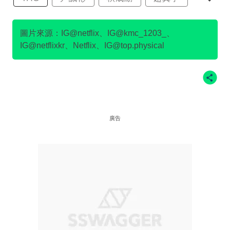
金民澈
圖片來源：IG@netflix、IG@kmc_1203_、
IG@netflixkr、Netflix、IG@top.physical
廣告