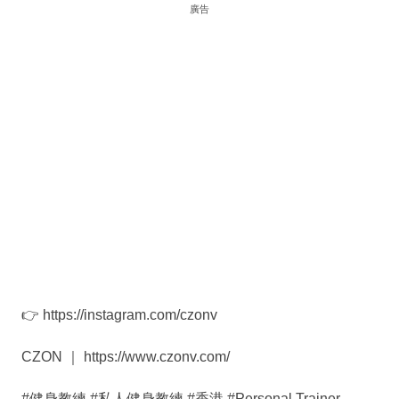
廣告
👉 https://instagram.com/czonv
CZON ｜ https://www.czonv.com/
#健身教練 #私人健身教練 #香港 #Personal Trainer