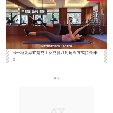
另一種死蟲式是雙手及雙腳以對角線方式拉長伸
直。
廣告