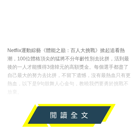
Netflix運動綜藝《體能之巔：百人大挑戰》掀起追看熱
潮，100位體格頂尖的猛將不分年齡性別去比拼，活到最
後的一人才能獲得3億韓元的高額獎金。每個選手都盡了
自己最大的努力去比拼，不留下遺憾，沒有最熱血只有更
熱血，以下是9句鼓舞人心金句，教曉我們要勇於挑戰不
放棄。