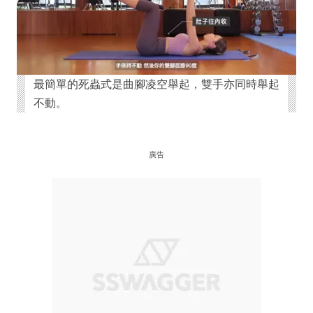
最簡單的死蟲式是曲腳凌空舉起，雙手亦同時舉起
不動。
廣告