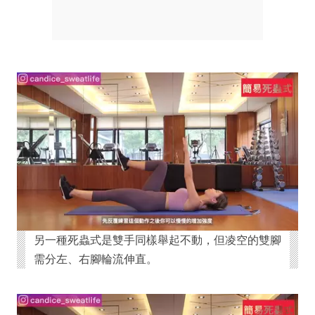
另一種死蟲式是雙手同樣舉起不動，但凌空的雙腳
需分左、右腳輪流伸直。