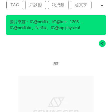
TAG
尹誠彬
秋成勳
趙真亨
金民澈
圖片來源：IG@netflix、IG@kmc_1203_、
IG@netflixkr、Netflix、IG@top.physical
廣告