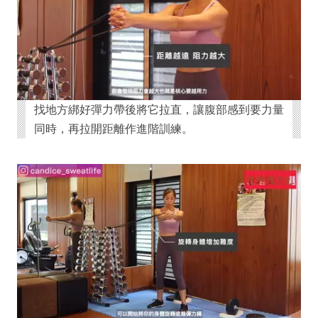
找地方綁好彈力帶後將它拉直，讓腹部感到要力量
同時，再拉開距離作進階訓練。