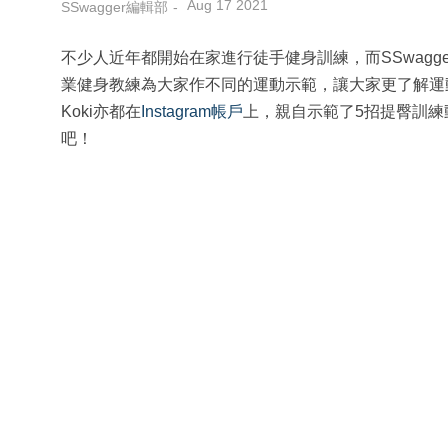
Aug 17 2021
SSwagger編輯部
不少人近年都開始在家進行徒手健身訓練，而SSwagg
業健身教練為大家作不同的運動示範，讓大家更了解運
Koki亦都在
Instagram帳戶
上，親自示範了5招提臀訓
吧！