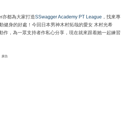
er亦都為大家打造
SSwagger Academy PT League
，找來專
動健身的好處！今回日本男神木村拓哉的愛女 木村光希
練動作，為一眾支持者作私心分享，現在就來跟着她一起練習
廣告