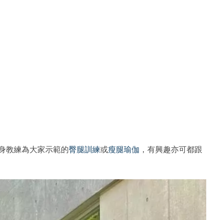
身教練為大家示範的
臀腿訓練
或
瘦腿瑜伽
，有興趣亦可都跟