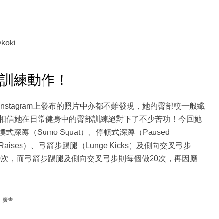
oki
臀訓練動作！
nstagram上發布的照片中亦都不難發現，她的臀部較一般纖
相信她在日常健身中的臀部訓練絕對下了不少苦功！今回她
式深蹲（Sumo Squat）、停頓式深蹲（Paused
eel Raises）、弓箭步踢腿（Lunge Kicks）及側向交叉弓步
每個做30次，而弓箭步踢腿及側向交叉弓步則每個做20次，再因應
廣告