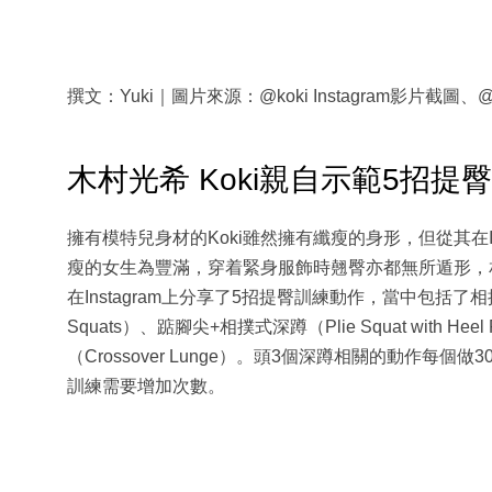
撰文：Yuki｜圖片來源：@koki Instagram影片截圖、@k
木村光希 Koki親自示範5招提
擁有模特兒身材的Koki雖然擁有纖瘦的身形，但從其在I
瘦的女生為豐滿，穿着緊身服飾時翹臀亦都無所遁形，
在Instagram上分享了5招提臀訓練動作，當中包括了相撲
Squats）、踮腳尖+相撲式深蹲（Plie Squat with H
（Crossover Lunge）。頭3個深蹲相關的動作
訓練需要增加次數。