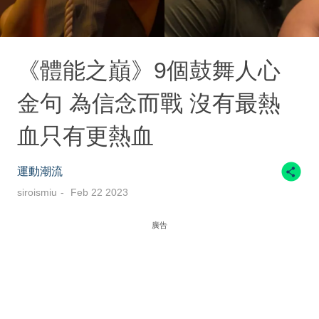
《體能之巔》9個鼓舞人心
金句 為信念而戰 沒有最熱
血只有更熱血
運動潮流
siroismiu
Feb 22 2023
廣告