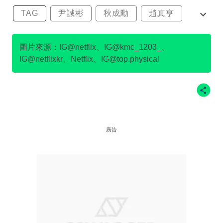
TAG
尹誠彬
秋成勳
趙真亨
金民澈
圖片來源：IG@netflix、IG@kmc_1203_、
IG@netflixkr、Netflix、IG@top.physical
廣告