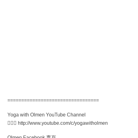
=================================
Yoga with Olmen YouTube Channel
🧘🏻‍♀️ http://www.youtube.com/c/yogawitholmen
Olmen Facebook 専頁