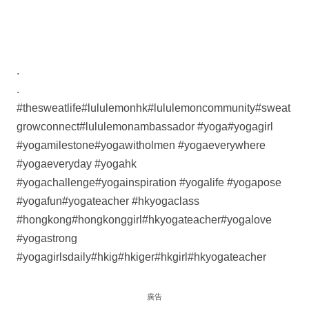
.
.
#thesweatlife#lululemonhk#lululemoncommunity#sweat
growconnect#lululemonambassador #yoga#yogagirl
#yogamilestone#yogawitholmen #yogaeverywhere
#yogaeveryday #yogahk
#yogachallenge#yogainspiration #yogalife #yogapose
#yogafun#yogateacher #hkyogaclass
#hongkong#hongkonggirl#hkyogateacher#yogalove
#yogastrong
#yogagirlsdaily#hkig#hkiger#hkgirl#hkyogateacher
廣告