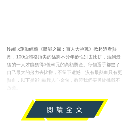
Netflix運動綜藝《體能之巔：百人大挑戰》掀起追看熱
潮，100位體格頂尖的猛將不分年齡性別去比拼，活到最
後的一人才能獲得3億韓元的高額獎金。每個選手都盡了
自己最大的努力去比拼，不留下遺憾，沒有最熱血只有更
熱血，以下是9句鼓舞人心金句，教曉我們要勇於挑戰不
放棄。