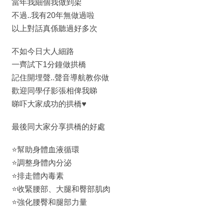
當年我細個我做到架
不過..我有20年無做過啦
以上對話真係聽過好多次
不如今日大人細路
一齊試下1分鐘做拱橋
記住開埋聲..聲音導航教你做
歡迎同學仔影張相俾我睇
睇吓大家成功的拱橋♥️
最後同大家分享拱橋的好處
⭐️幫助身體血液循環
⭐️調整身體內分泌
⭐️排走體內毒素
⭐️收緊腰部、大腿和臀部肌肉
⭐️強化腰臀和腿部力量