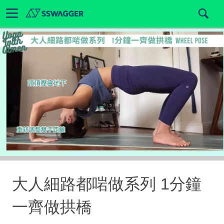
大人細路都啱做系列 1分鐘
一齊做拱橋