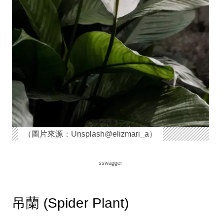
（圖片來源：Unsplash@elizmari_a）
sswagger
吊蘭 (Spider Plant)