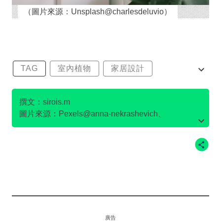
（圖片來源：Unsplash@charlesdeluvio）
TAG
室內植物
家居設計
空氣淨化
觀葉植物
撰文：sirois.m
圖片來源：Pexels@anna-nekrashevich、
Pexels@amelia-hallsworth、
Unsplash@elizmari_a、Unsplash@beazy、
Pexels@plantsandgraphics、
Unsplash@charlesdeluvio
廣告