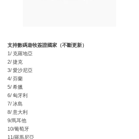
支持數碼遊牧簽證國家（不斷更新）
1/ 克羅地亞
2/ 捷克
3/ 愛沙尼亞
4/ 芬蘭
5/ 希臘
6/ 匈牙利
7/ 冰島
8/ 意大利
9/馬耳他
10/葡萄牙
11/羅馬尼亞