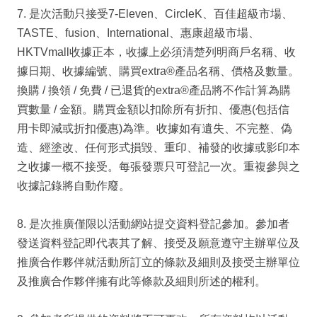
7. 是次活動只接受7-Eleven、CircleK、百佳超級市場、
TASTE、fusion、International、惠康超級市場、
HKTVmall收據正本，收據上必須清楚列明商戶名稱、收
據日期、收據編號、購買extra®產品名稱、價格及數量。
換購 / 換領 / 免費 / 已退貨的extra®產品將不作計算為購
買數量 / 金額。購買金額以扣除所有折扣、優惠(包括信
用卡即減或折扣優惠)為準。收據如有遺失、不完整、偽
造、經塗改、任何形式損毀、重印、補發的收據或影印本
之收據一概不接受。每張發票只可登記一次。重複參與之
收據記錄將自動作廢。
8. 是次推廣僅限以活動網站提交資料登記參加。參加者
發送資料登記即代表其了解、接受及願意遵守主辦單位及
推廣合作夥伴就活動所訂立的條款及細則及接受主辦單位
及推廣合作夥伴擁有此等條款及細則所述的權利。