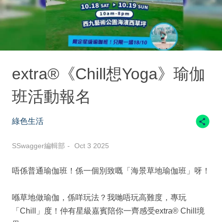
extra®《Chill想Yoga》瑜伽
班活動報名
綠色生活
SSwagger編輯部
Oct 3 2025
唔係普通瑜伽班！係一個別致嘅「海景草地瑜伽班」呀！
喺草地做瑜伽，係咩玩法？我哋唔玩高難度，專玩
「Chill」度！仲有星級嘉賓陪你一齊感受extra® Chill境