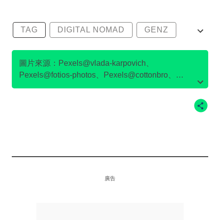
TAG
DIGITAL NOMAD
GENZ
數碼遊牧
圖片來源：Pexels@vlada-karpovich、
Pexels@fotios-photos、Pexels@cottonbro、
IG@naohawaii、Unsplash@unsplash、Airbnb官方
網站
廣告