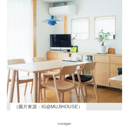
（圖片來源：IG@MUJIHOUSE）
sswagger