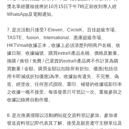
獎名單經覆核後將於10月15日下午7時正前收到專人經
WhatsApp及電郵通知。
7. 是次活動只接受7-Eleven、CircleK、百佳超級市場、
TASTE、fusion、International、惠康超級市場、
HKTVmall收據正本，收據上必須清楚列明商戶名稱、收
據日期、收據編號、購買extra®產品名稱、價格及數量。
換購 / 換領 / 免費 / 已退貨的extra®產品將不作計算為購
買數量 / 金額。購買金額以扣除所有折扣、優惠(包括信
用卡即減或折扣優惠)為準。收據如有遺失、不完整、偽
造、經塗改、任何形式損毀、重印、補發的收據或影印本
之收據一概不接受。每張發票只可登記一次。重複參與之
收據記錄將自動作廢。
8. 是次推廣僅限以活動網站提交資料登記參加。參加者
發送資料登記即代表其了解、接受及願意遵守主辦單位及