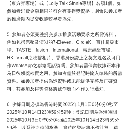
【東方昇專場】或【Lolly Talk Sinnie專場】名額1個。如
參加者消費金額相同並符合有關得獎資格，則會以參加者
於推廣期內提交收據較早者為先。
5. 參加者必須完整提交參加推廣活動要求之所需資料，
例如包括完整及清晰的7-Eleven、CircleK、百佳超級市
場、TASTE、fusion、International、惠康超級市場、
HKTVmall之收據相片、香港身份證上之英文姓名及可用
作WhatsApp之聯絡電話號碼。參加者需保留收據正本作
為日後領獎核實之用。參加者需於登記時輸入準確的所需
資料。如參加者提供偽造資料或未能提供完整及正確資
料，其參加及得獎資格將被作廢而不作另行通知。
6. 收據日期必須為香港時間2025年1月1日0時0分0秒至
2025年10月14日23時59分59秒；登記日期為香港時間
2025年10月3日0時0分0秒至2025年10月14日23時59分
59秒，以系統之時間為準，逾時的登記將不作計算。得