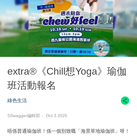
extra®《Chill想Yoga》瑜伽
班活動報名
綠色生活
SSwagger編輯部
Oct 3 2025
唔係普通瑜伽班！係一個別致嘅「海景草地瑜伽班」呀！