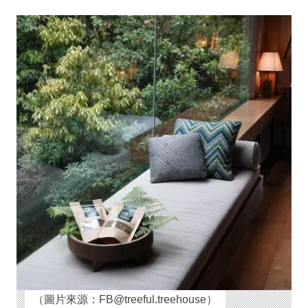
（圖片來源：FB@treeful.treehouse）