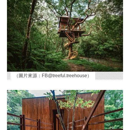
（圖片來源：FB@treeful.treehouse）