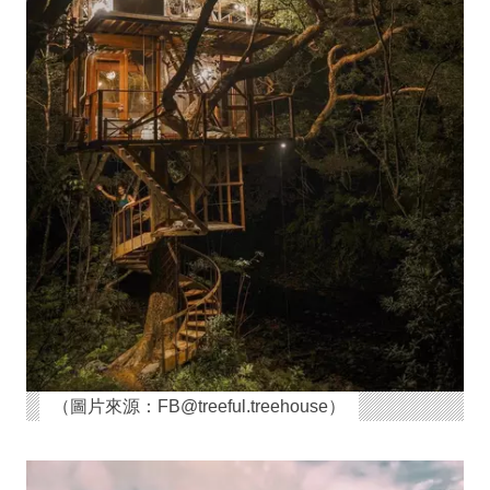
（圖片來源：FB@treeful.treehouse）