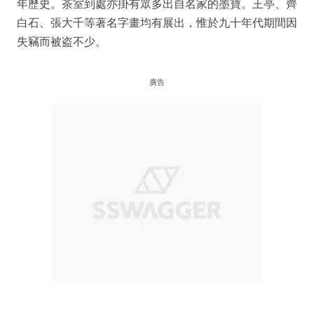
年歷史。茶室到處亦掛有眾多出自名家的墨寶。王亭、齊
白石、張大千等著名字畫均有展出，惟於九十年代期間因
失竊而被盗不少。
廣告