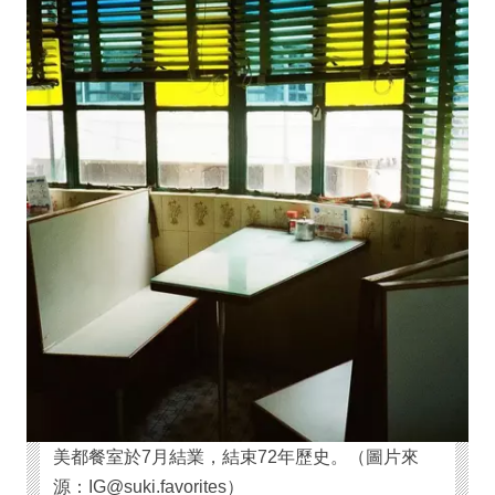
美都餐室於7月結業，結束72年歷史。（圖片來
源：IG@suki.favorites）