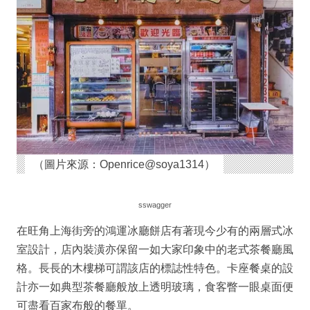
（圖片來源：Openrice@soya1314）
sswagger
在旺角上海街旁的鴻運冰廳餅店有著現今少有的兩層式冰
室設計，店內裝潢亦保留一如大家印象中的老式茶餐廳風
格。長長的木樓梯可謂該店的標誌性特色。卡座餐桌的設
計亦一如典型茶餐廳般放上透明玻璃，食客瞥一眼桌面便
可盡看百家布般的餐單。