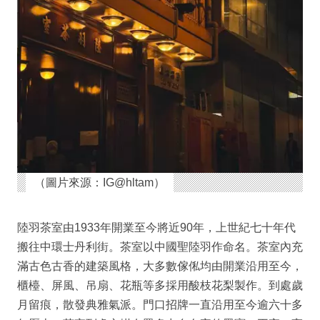
（圖片來源：IG@hltam）
陸羽茶室由1933年開業至今將近90年，上世紀七十年代
搬往中環士丹利街。茶室以中國聖陸羽作命名。茶室內充
滿古色古香的建築風格，大多數傢俬均由開業沿用至今，
櫃檯、屏風、吊扇、花瓶等多採用酸枝花梨製作。到處歲
月留痕，散發典雅氣派。門口招牌一直沿用至今逾六十多