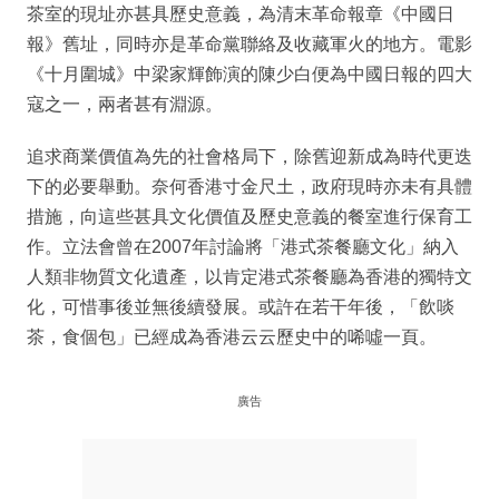
茶室的現址亦甚具歷史意義，為清末革命報章《中國日
報》舊址，同時亦是革命黨聯絡及收藏軍火的地方。電影
《十月圍城》中梁家輝飾演的陳少白便為中國日報的四大
寇之一，兩者甚有淵源。
追求商業價值為先的社會格局下，除舊迎新成為時代更迭
下的必要舉動。奈何香港寸金尺土，政府現時亦未有具體
措施，向這些甚具文化價值及歷史意義的餐室進行保育工
作。立法會曾在2007年討論將「港式茶餐廳文化」納入
人類非物質文化遺產，以肯定港式茶餐廳為香港的獨特文
化，可惜事後並無後續發展。或許在若干年後，「飲啖
茶，食個包」已經成為香港云云歷史中的唏噓一頁。
廣告