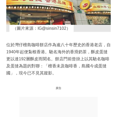
（圖片來源：IG@sinsin7102）
位於灣仔檀島咖啡餅店作為逾八十年歷史的香港老店，自
1940年起便紮根香港。馳名海外的香滑奶茶，酥皮蛋撻
更以達192層酥皮而聞名。餅店門前曾掛上以其馳名咖啡
及蛋撻為題的對聯：「檀香未及咖啡香，島國今成蛋撻
國」，現今已不見其蹤影。
廣告