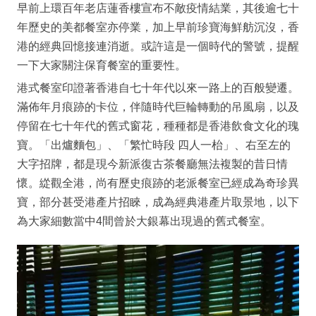
早前上環百年老店蓮香樓宣布不敵疫情結業，其後逾七十
年歷史的美都餐室亦停業，加上早前珍寶海鮮舫沉沒，香
港的經典回憶接連消逝。或許這是一個時代的警號，提醒
一下大家關注保育餐室的重要性。
港式餐室印證著香港自七十年代以來一路上的百般變遷。
滿佈年月痕跡的卡位，伴隨時代巨輪轉動的吊風扇，以及
停留在七十年代的舊式窗花，種種都是香港飲食文化的瑰
寶。「出爐麵包」、「繁忙時段 四人一枱」、右至左的
大字招牌，都是現今新派復古茶餐廳無法複製的昔日情
懷。緃觀全港，尚有歷史痕跡的老派餐室已經成為奇珍異
寶，部分甚受港產片招睞，成為經典港產片取景地，以下
為大家細數當中4間曾於大銀幕出現過的舊式餐室。