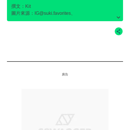
撰文：Kit
圖片來源：
IG@suki.favorites
、
IG@capturethemoment.hk
、Openrice@soya1314、
IG@yukiharuhii、IG@hltam
廣告