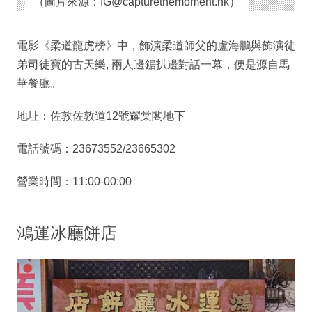
（圖片來源：IG@capturethemoment.hk）
電影《柔道龍虎榜》中，飾演柔道師父的盧海鵬與飾演徒
弟司徒寶的古天樂, 兩人邊鋸扒邊對話一幕，便是源自馬
華餐廳。
地址：佐敦佐敦道12號耀棠閣地下
電話號碼：23673552/23665302
營業時間：11:00-00:00
鴻運冰廳餅店