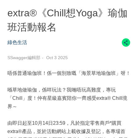
extra®《Chill想Yoga》瑜伽
班活動報名
綠色生活
SSwagger編輯部
Oct 3 2025
唔係普通瑜伽班！係一個別致嘅「海景草地瑜伽班」呀！
喺草地做瑜伽，係咩玩法？我哋唔玩高難度，專玩
「Chill」度！仲有星級嘉賓陪你一齊感受extra® Chill境
界～
由即日起至10月14日23:59，凡於指定零售商戶*購買
extra®產品，並於活動網站上載收據及登記，各專場首