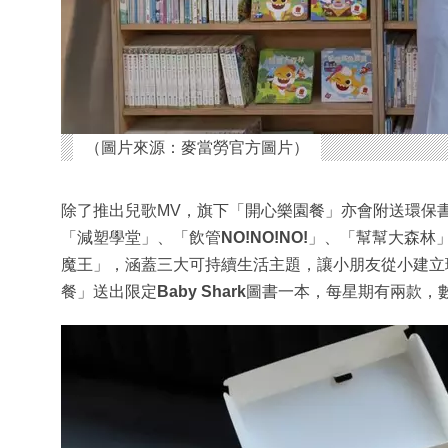
（圖片來源：麥當勞官方圖片）
除了推出兒歌MV，旗下「開心樂園餐」亦會附送環保書籍
「減塑學堂」、「飲管
NO!NO!NO!
」、「幫幫大森林
魔王」，涵蓋三大可持續生活主題，讓小朋友從小建立
餐」送出限定
Baby Shark
圖書一本，每星期有兩款，