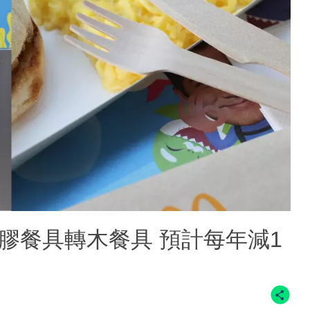
膠餐具轉木餐具 預計每年減1