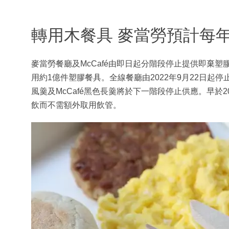
轉用木餐具 麥當勞預計每
麥當勞餐廳及McCafé由即日起分階段停止提供即棄
用約1億件塑膠餐具。全線餐廳由2022年9月22日
風羹及McCafé黑色長羹將於下一階段停止供應。早於
飲而不需額外取用飲管。