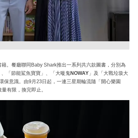
。餐廳聯同Baby Shark推出一系列共六款圖書，分別為
」、「節能鯊魚寶寶」、「大嘥鬼
NOWAY
」及「大戰垃圾大
環保意識。由9月23日起，一連三星期輪流隨「開心樂園
數量有限，換完即止。