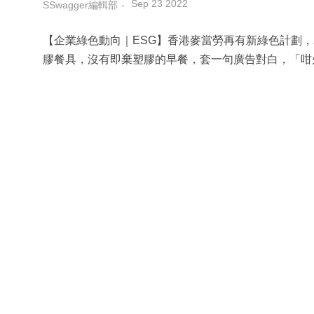
Sep 23 2022
SSwagger編輯部
【企業綠色動向｜ESG】香港麥當勞再有新綠色計劃
膠餐具，沒有即棄塑膠的早餐，套一句廣告對白，「咁先係Go