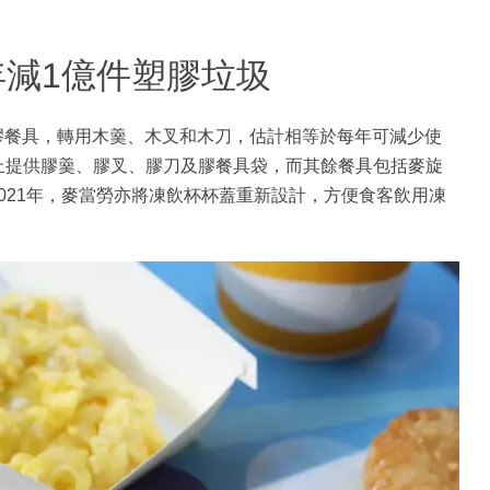
年減1億件塑膠垃圾
塑膠餐具，轉用木羹、木叉和木刀，估計相等於每年可減少使
起停止提供膠羹、膠叉、膠刀及膠餐具袋，而其餘餐具包括麥旋
2021年，麥當勞亦將凍飲杯杯蓋重新設計，方便食客飲用凍