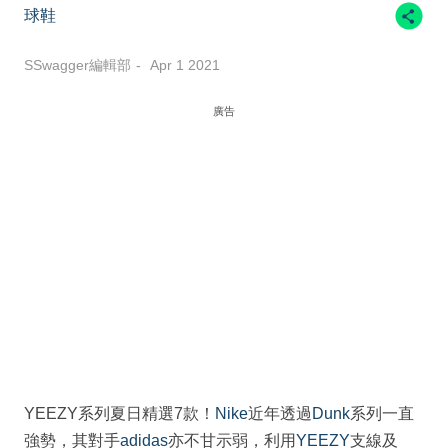
球鞋
SSwagger編輯部
Apr 1 2021
廣告
YEEZY系列夏日精選7款！
Nike
近年透過
Dunk
系列一直
強勢，其對手
adidas
亦不甘示弱，利用
YEEZY
支線及