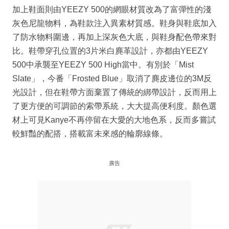
加上鞋面則由YEEZY 500的網眼材質改為了富彈性的淺
灰色尼龍物料，為鞋款注入異素材質感。鞋身與鞋底加入
了防水物料圍邊，再加上深灰色大底，與鞋身配色帶來對
比。鞋帶穿孔位置的3片米白麂革設計，亦都由YEEZY
500中承襲至YEEZY 500 High當中。有別於「Mist
Slate」，今番「Frosted Blue」取消了麂皮邊位的3M反
光設計，但在鞋帶方面棄置了傳統的綁帶設計，反而用上
了更方便的可調節的索帶系統，大大提高便利度。顏色選
材上可見Kanye不再停留在大愛的大地色系，反而多嘗試
較鮮豔的配搭，搭載富未來感的輪廓線條。
廣告