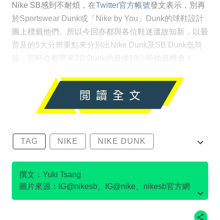
Nike SB感到不耐煩，在
Twitter官方帳號
發文表示，別再
於Sportswear Dunk或「Nike by You」Dunk的球鞋設計
圖上標籤他們。所以今回亦都與各位鞋迷溫故知新，以最
普及的5大分辨重點來分別出Nike Dunk及SB Dunk低筒
版，同時亦都帶來2款Dunk的最後19小時抽籤機會！
TAG
NIKE
NIKE DUNK
SB DUNK
撰文：Yuki Tsang
圖片來源：IG@nikesb、IG@nike、nikesb官方網
站、Twitter@nikesb截圖、nike官方網站、