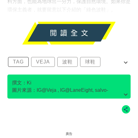
料方面，也能為地球出一分力，保護自然環境。如果你是
環保主義者，就要留意以下介紹的「綠色波鞋」。
TAG
VEJA
波鞋
球鞋
環保波鞋
撰文：Ki
圖片來源：IG@Veja , IG@LaneEight, salvo-
store.com官網圖片, Flamingo's Life官網圖片,
IG@pony.hkg , IG@LaneEight , IG
@goodguysdontwearleather , IG@Ecoalf , po-
zu.com官網圖片 ，on官網圖片
廣告