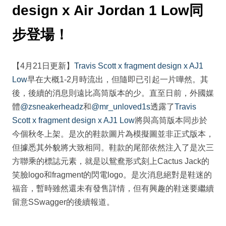
design x Air Jordan 1 Low同
步登場！
【4月21日更新】
Travis Scott x fragment design x AJ1
Low
早在大概1-2月時流出，但隨即已引起一片嘩然。其
後，後續的消息則遠比高筒版本的少。直至日前，外國媒
體
@zsneakerheadz
和
@mr_unloved1s
透露了
Travis
Scott x fragment design x AJ1 Low
將與高筒版本同步於
今個秋冬上架。是次的鞋款圖片為模擬圖並非正式版本，
但據悉其外貌將大致相同。鞋款的尾部依然注入了是次三
方聯乘的標誌元素，就是以鴛鴦形式刻上Cactus Jack的
笑臉logo和fragment的閃電logo。是次消息絕對是鞋迷的
福音，暫時雖然還未有發售詳情，但有興趣的鞋迷要繼續
留意SSwagger的後續報道。