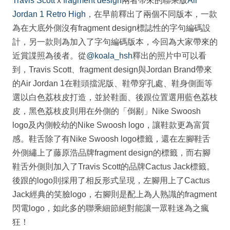
Travis Scott
x
fragment design
兩者帶來的聯乘版
Air
Jordan 1 Retro High
，在早前釋出了兩個不同版本，一款
為在大底外側沒有fragment design標誌性的字句編碼設
計，另一款則為加入了字句編碼版本，今回為大家帶來的
近賞諜照為後者。從
@koala_hsh
釋出的照片中可以看
到，Travis Scott、fragment design與Jordan Brand帶來
的Air Jordan 1在鞋頭擋泥版、鞋帶穿孔處、鞋身側面等
選以白色荔枝皮打造，並於鞋面、後跟位置選用藍色荔枝
皮，黑色荔枝皮則用在外側的「倒剔」Nike Swoosh
logo及內側較幼的Nike Swoosh logo，讓鞋款更為富質
感。鞋舌除了有Nike Swoosh logo標籤，還在左腳鞋舌
外側繡上了藤原浩品牌fragment design的標籤，而右腳
鞋舌外側則加入了Travis Scott的品牌Cactus Jack標籤。
後跟的logo則採用了相反形式呈現，左腳用上了Cactus
Jack經典的笑臉logo，右腳則是配上為人熟識的fragment
閃電logo，如此多的聯乘細節絕對能讓一眾鞋迷為之瘋
狂！