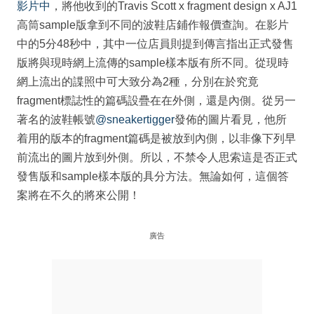
影片中
，將他收到的Travis Scott x fragment design x AJ1
高筒sample版拿到不同的波鞋店鋪作報價查詢。在影片
中的5分48秒中，其中一位店員則提到傳言指出正式發售
版將與現時網上流傳的sample樣本版有所不同。從現時
網上流出的諜照中可大致分為2種，分別在於究竟
fragment標誌性的篇碼設疊在在外側，還是內側。從另一
著名的波鞋帳號
@sneakertigger
發佈的圖片看見，他所
着用的版本的fragment篇碼是被放到內側，以非像下列早
前流出的圖片放到外側。所以，不禁令人思索這是否正式
發售版和sample樣本版的具分方法。無論如何，這個答
案將在不久的將來公開！
廣告