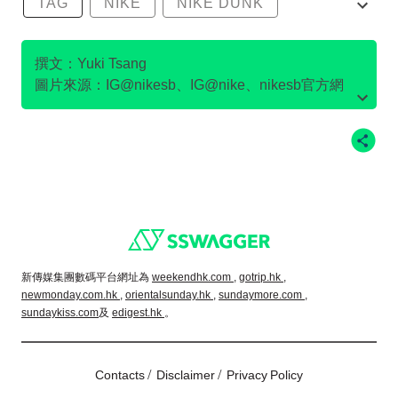
TAG
NIKE
NIKE DUNK
SB DUNK
撰文：Yuki Tsang
圖片來源：IG@nikesb、IG@nike、nikesb官方網
站、Twitter@nikesb截圖、nike官方網站、
Footer
新傳媒集團數碼平台網址為
weekendhk.com ,
gotrip.hk ,
newmonday.com.hk ,
orientalsunday.hk ,
sundaymore.com ,
sundaykiss.com
及
edigest.hk
。
/
/
Contacts
Disclaimer
Privacy Policy