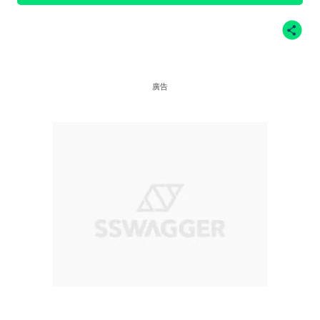
store.com官網圖片, Flamingo's Life官網圖片,
IG@pony.hkg , IG@LaneEight , IG
@goodguysdontwearleather , IG@Ecoalf , po-
zu.com官網圖片 ，on官網圖片
廣告