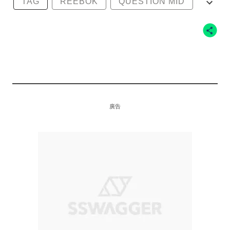
TAG
REEBOK
QUESTION MID
KOBE BRYANT
KOBE PE
廣告