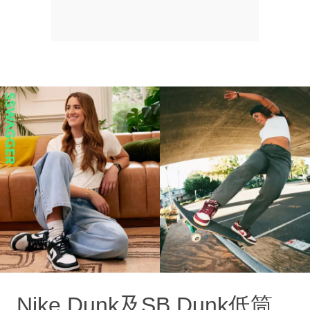
Nike Dunk及SB Dunk低筒