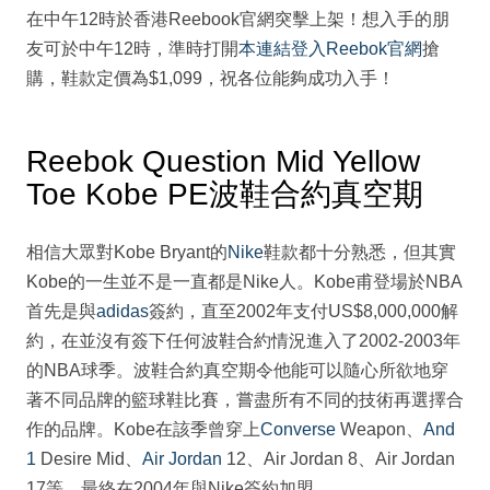
在中午12時於香港Reebook官網突擊上架！想入手的朋
友可於中午12時，準時打開
本連結登入Reebok官網
搶
購，鞋款定價為$1,099，祝各位能夠成功入手！
Reebok Question Mid Yellow
Toe Kobe PE波鞋合約真空期
相信大眾對Kobe Bryant的
Nike
鞋款都十分熟悉，但其實
Kobe的一生並不是一直都是Nike人。Kobe甫登場於NBA
首先是與
adidas
簽約，直至2002年支付US$8,000,000解
約，在並沒有簽下任何波鞋合約情況進入了2002-2003年
的NBA球季。波鞋合約真空期令他能可以隨心所欲地穿
著不同品牌的籃球鞋比賽，嘗盡所有不同的技術再選擇合
作的品牌。Kobe在該季曾穿上
Converse
Weapon、
And
1
Desire Mid、
Air Jordan
12、Air Jordan 8、Air Jordan
17等，最終在2004年與Nike簽約加盟。