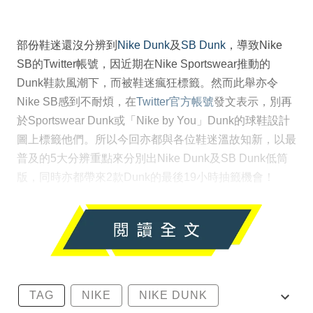
部份鞋迷還沒分辨到
Nike Dunk
及
SB Dunk
，導致Nike
SB的Twitter帳號，因近期在Nike Sportswear推動的
Dunk鞋款風潮下，而被鞋迷瘋狂標籤。然而此舉亦令
Nike SB感到不耐煩，在
Twitter官方帳號
發文表示，別再
於Sportswear Dunk或「Nike by You」Dunk的球鞋設計
圖上標籤他們。所以今回亦都與各位鞋迷溫故知新，以最
普及的5大分辨重點來分別出Nike Dunk及SB Dunk低筒
版，同時亦都帶來2款Dunk的最後19小時抽籤機會！
TAG
NIKE
NIKE DUNK