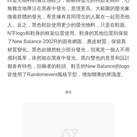
白螢光物料的層次感較少，卻顯得螢光的特點更純粹，心
無雜念地專注在黑夜中發光，意境更高。大範圍的螢光象
徵着群體的發光，寄意擁有其同理念的人聚在一起照亮他
人。反之，黑色鞋款使用更少的螢光物料，只是在鞋面、
N字logo和鞋身的框架位置使用。鞋身的其他位置則保留
了New Balance 2002R的固有網面、麂皮材質，保留異
材質變化。黑色款雖然較少部分發光，但寓意一個人不用
感到孤單，依然能在黑夜中發光。黑白雙色的意景和設計
都各有特色，但兩者的鞋頭、鞋舌的New Balance的logo
皆使用了Randomevent風格字型，增加聯乘的辨識度。
廣告