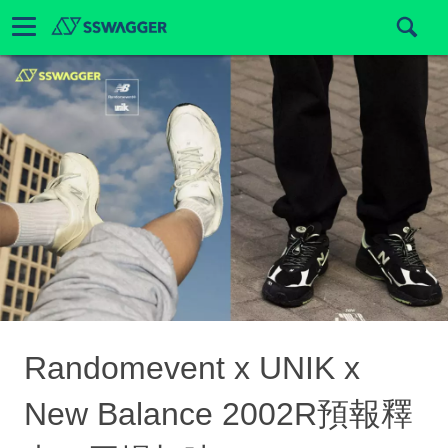
Randomevent x UNIK x
New Balance 2002R預報釋