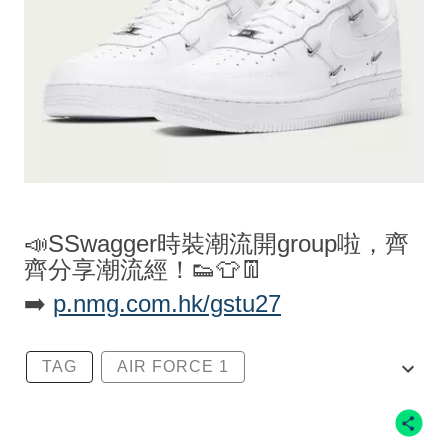
📣SSwagger時裝潮流開group啦，齊
齊分享潮流經！👟👕👖
➡️
p.nmg.com.hk/gstu27
TAG
AIR FORCE 1
PEACEMINUSONE
NIKE