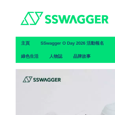
Primary
主頁
SSwagger O Day 2026 活動報名
Navigation
綠色生活
人物誌
品牌故事