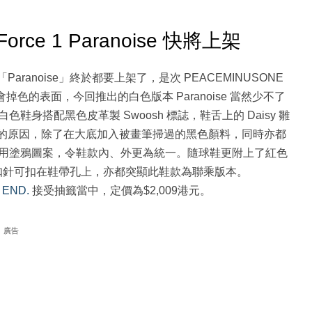
 Force 1 Paranoise 快將上架
e 1「Paranoise」終於都要上架了，是次 PEACEMINUSONE
別之處在於它會掉色的表面，今回推出的白色版本 Paranoise 當然少不了
身搭配黑色皮革製 Swoosh 標誌，鞋舌上的 Daisy 雛
愛藝術的原因，除了在大底加入被畫筆掃過的黑色顏料，同時亦都
用塗鴉圖案，令鞋款內、外更為統一。隨球鞋更附上了紅色
菊圖案的小扣針可扣在鞋帶孔上，亦都突顯此鞋款為聯乘版本。
在
END.
接受抽籤當中，定價為$2,009港元。
廣告