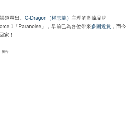
e 抽籤渠道釋出。
G-Dragon（權志龍）
主理的潮流品牌
Force 1「Paranoise」，早前已為各位帶來
多圖近賞
，而今
回家！
廣告