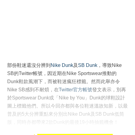
部份鞋迷還沒分辨到
Nike Dunk
及
SB Dunk
，導致Nike
SB的Twitter帳號，因近期在Nike Sportswear推動的
Dunk鞋款風潮下，而被鞋迷瘋狂標籤。然而此舉亦令
Nike SB感到不耐煩，在
Twitter官方帳號
發文表示，別再
於Sportswear Dunk或「Nike by You」Dunk的球鞋設計
圖上標籤他們。所以今回亦都與各位鞋迷溫故知新，以最
普及的5大分辨重點來分別出Nike Dunk及SB Dunk低筒
版，同時亦都帶來2款Dunk的最後19小時抽籤機會！