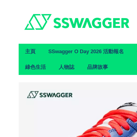
Primary
主頁
SSwagger O Day 2026 活動報名
Navigation
綠色生活
人物誌
品牌故事