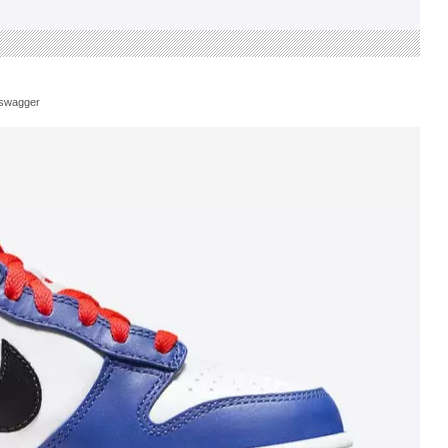
swagger