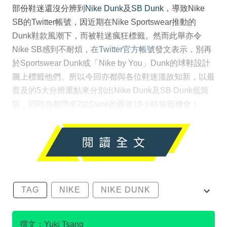
部份鞋迷還沒分辨到
Nike Dunk
及
SB Dunk
，導致Nike
SB的Twitter帳號，因近期在Nike Sportswear推動的
Dunk鞋款風潮下，而被鞋迷瘋狂標籤。然而此舉亦令
Nike SB感到不耐煩，在
Twitter官方帳號
發文表示，別再
於Sportswear Dunk或「Nike by You」Dunk的球鞋設計
圖上標籤他們。所以今回亦都與各位鞋迷溫故知新，以最
普及的5大分辨重點來分別出Nike Dunk及SB Dunk低筒
版，同時亦都帶來2款Dunk的最後19小時抽籤機會！
TAG
NIKE
NIKE DUNK
SB DUNK
撰文：Yuki Tsang