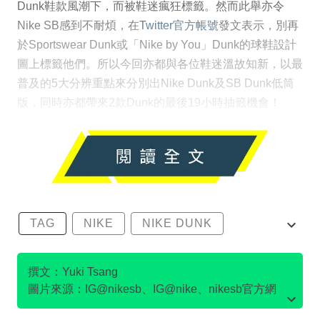
Dunk鞋款風潮下，而被鞋迷瘋狂標籤。然而此舉亦令
Nike SB感到不耐煩，在
Twitter官方帳號
發文表示，別再
於Sportswear Dunk或「Nike by You」Dunk的球鞋設計
圖上標籤他們。所以今回亦都與各位鞋迷溫故知新，以最
普及的5大分辨重點來分別出Nike Dunk及SB Dunk低筒
版，同時亦都帶來2款Dunk的最後19小時抽籤機會！
TAG
NIKE
NIKE DUNK
SB DUNK
撰文：Yuki Tsang
圖片來源：IG@nikesb、IG@nike、nikesb官方網
站、Twitter@nikesb截圖、nike官方網站、