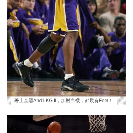
著上全黑And1 KG II，加對白襪，都幾有Feel！