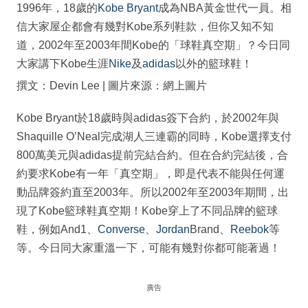
1996年，18歲的
Kobe Bryant
成為NBA黃金世代一員。相
信大家屋企都會有幾對Kobe系列鞋款，但你又知不知
道，2002年至2003年間Kobe的「球鞋真空期」？今日同
大家講下Kobe生涯
Nike
及
adidas
以外的籃球鞋！
撰文：Devin Lee | 圖片來源：網上圖片
Kobe Bryant於18歲時與adidas簽下合約，於2002年與
Shaquille O’Neal完成湖人三連霸的同時，Kobe選擇支付
800萬美元與adidas提前完結合約。但在合約完結後，合
約要求Kobe有一年「真空期」，即是代表不能與任何運
動品牌簽約直至2003年。所以2002年至2003年期間，出
現了Kobe籃球鞋真空期！Kobe穿上了不同品牌的籃球
鞋，例如And1、
Converse
、
Jordan
Brand、
Reebok
等
等。今日同大家重溫一下，可能有幾對你都可能著過！
廣告