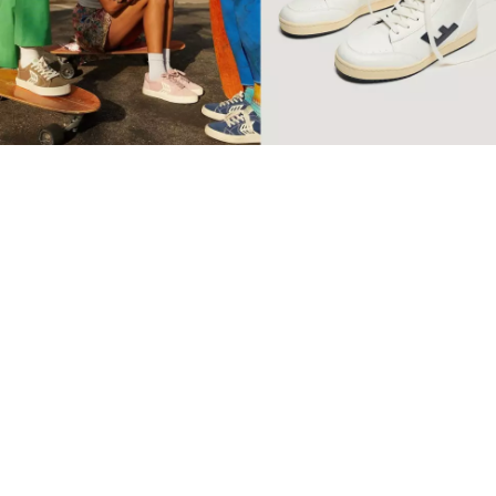
【環保波鞋】10個2022年最
值得投資品牌 Retro復古純
素波鞋必睇
球鞋
SSwagger編輯部
Sep 10 2022
廣告