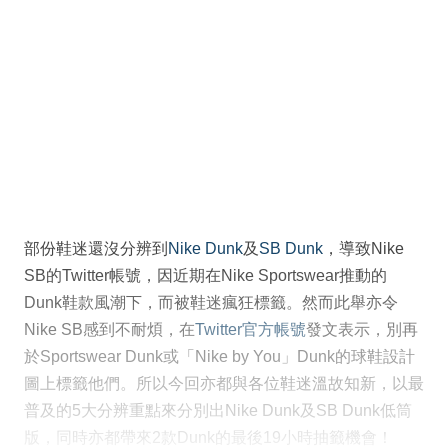
部份鞋迷還沒分辨到
Nike Dunk
及
SB Dunk
，導致Nike
SB的Twitter帳號，因近期在Nike Sportswear推動的
Dunk鞋款風潮下，而被鞋迷瘋狂標籤。然而此舉亦令
Nike SB感到不耐煩，在
Twitter官方帳號
發文表示，別再
於Sportswear Dunk或「Nike by You」Dunk的球鞋設計
圖上標籤他們。所以今回亦都與各位鞋迷溫故知新，以最
普及的5大分辨重點來分別出Nike Dunk及SB Dunk低筒
版，同時亦都帶來2款Dunk的最後19小時抽籤機會！