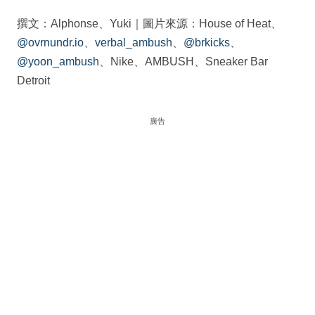
撰文：Alphonse、Yuki｜圖片來源：House of Heat、
@ovrnundr.io
、
verbal_ambush
、
@brkicks
、
@yoon_ambush
、Nike、AMBUSH、Sneaker Bar
Detroit
廣告