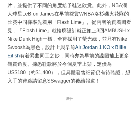
片，並提供了不同的角度給予鞋迷欣賞。此外，NBA湖
人球星LeBron James在早前觀賞WNBA洛杉磯火花隊的
比賽中同樣率先着用「Flash Lime」。從兩者的實着圖看
見，「Flash Lime」就輪廓設計就正如上3回AMBUSH x
Nike Dunk High一樣，全鞋採用了螢光綠，並只有Nike
Swoosh為黑色，設計上與早前
Air Jordan 1 KO x Billie
Eilish
有着異曲同工之妙，同時亦為早前的諜圖補上更多
觀賞角度。據悉鞋款將於今個夏季上架，定價為
US$180（約$1,400），但具體發售細節仍有待確認，想
入手的鞋迷請留意SSwagger的後續報道！
廣告