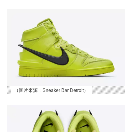
（圖片來源：Sneaker Bar Detroit）