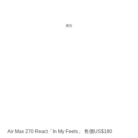
廣告
Air Max 270 React「In My Feels」 售價US$180