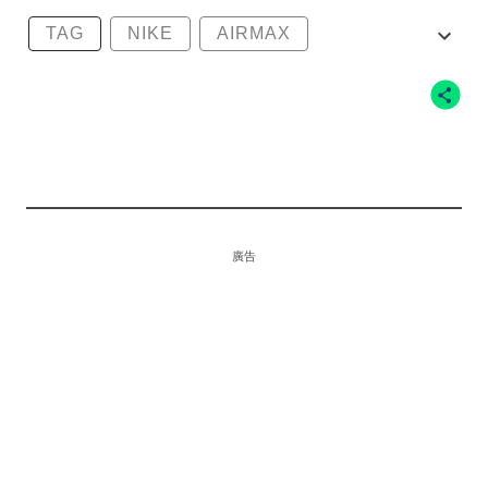
TAG
NIKE
AIRMAX
MENTALHEALTH
廣告