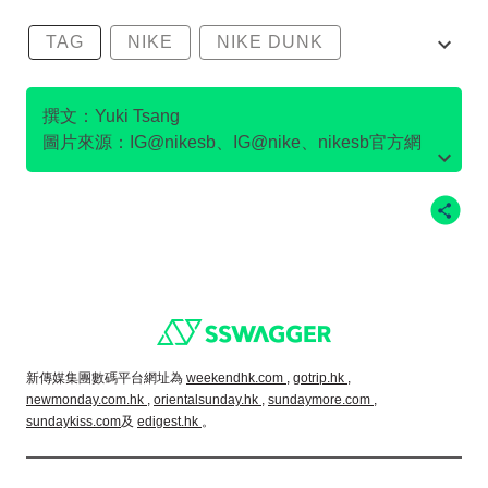
TAG
NIKE
NIKE DUNK
SB DUNK
撰文：Yuki Tsang
圖片來源：IG@nikesb、IG@nike、nikesb官方網
站、Twitter@nikesb截圖、nike官方網站、
Footer
新傳媒集團數碼平台網址為
weekendhk.com ,
gotrip.hk ,
newmonday.com.hk ,
orientalsunday.hk ,
sundaymore.com ,
sundaykiss.com
及
edigest.hk
。