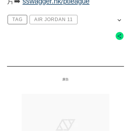
片➡️
sswagger.hk/ptleague
TAG
AIR JORDAN 11
AIR JORDAN 11 RETRO HIGH ANIMAL INS
TINCT
JORDAN BRAND
廣告