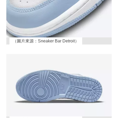
（圖片來源：Sneaker Bar Detroit）