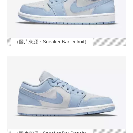
（圖片來源：Sneaker Bar Detroit）