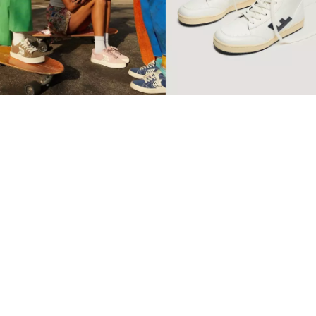
【環保波鞋】10個2022年最
值得投資品牌 Retro復古純
素波鞋必睇
球鞋
SSwagger編輯部
Sep 10 2022
廣告