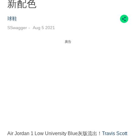
新配色
球鞋
SSwagger
Aug 5 2021
廣告
Air Jordan 1 Low University Blue灰版流出！
Travis Scott