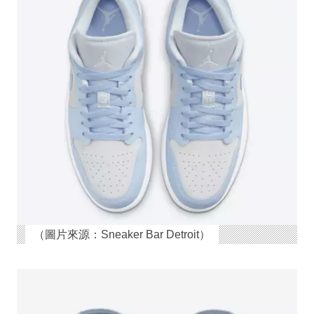
（圖片來源：Sneaker Bar Detroit）