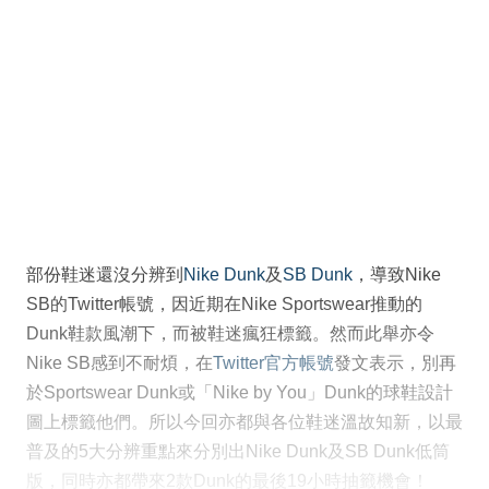
部份鞋迷還沒分辨到
Nike Dunk
及
SB Dunk
，導致Nike
SB的Twitter帳號，因近期在Nike Sportswear推動的
Dunk鞋款風潮下，而被鞋迷瘋狂標籤。然而此舉亦令
Nike SB感到不耐煩，在
Twitter官方帳號
發文表示，別再
於Sportswear Dunk或「Nike by You」Dunk的球鞋設計
圖上標籤他們。所以今回亦都與各位鞋迷溫故知新，以最
普及的5大分辨重點來分別出Nike Dunk及SB Dunk低筒
版，同時亦都帶來2款Dunk的最後19小時抽籤機會！