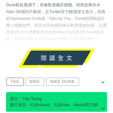
Dunk鞋款風潮下，而被鞋迷瘋狂標籤。然而此舉亦令
Nike SB感到不耐煩，在
Twitter官方帳號
發文表示，別再
於Sportswear Dunk或「Nike by You」Dunk的球鞋設計
圖上標籤他們。所以今回亦都與各位鞋迷溫故知新，以最
普及的5大分辨重點來分別出Nike Dunk及SB Dunk低筒
版，同時亦都帶來2款Dunk的最後19小時抽籤機會！
TAG
NIKE
NIKE DUNK
SB DUNK
撰文：Yuki Tsang
圖片來源：IG@nikesb、IG@nike、nikesb官方網
站、Twitter@nikesb截圖、nike官方網站、