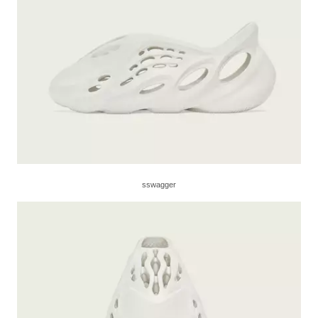
sswagger