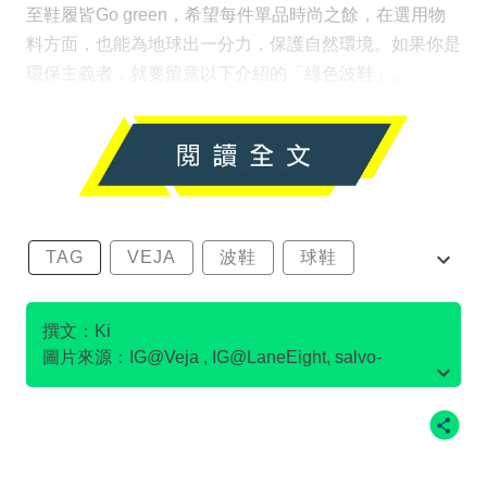
至鞋履皆Go green，希望每件單品時尚之餘，在選用物
料方面，也能為地球出一分力，保護自然環境。如果你是
環保主義者，就要留意以下介紹的「綠色波鞋」。
TAG
VEJA
波鞋
球鞋
環保波鞋
撰文：Ki
圖片來源：IG@Veja , IG@LaneEight, salvo-
store.com官網圖片, Flamingo's Life官網圖片,
IG@pony.hkg , IG@LaneEight , IG
@goodguysdontwearleather , IG@Ecoalf , po-
zu.com官網圖片 ，on官網圖片