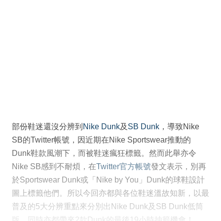
部份鞋迷還沒分辨到
Nike Dunk
及
SB Dunk
，導致Nike
SB的Twitter帳號，因近期在Nike Sportswear推動的
Dunk鞋款風潮下，而被鞋迷瘋狂標籤。然而此舉亦令
Nike SB感到不耐煩，在
Twitter官方帳號
發文表示，別再
於Sportswear Dunk或「Nike by You」Dunk的球鞋設計
圖上標籤他們。所以今回亦都與各位鞋迷溫故知新，以最
普及的5大分辨重點來分別出Nike Dunk及SB Dunk低筒
版，同時亦都帶來2款Dunk的最後19小時抽籤機會！