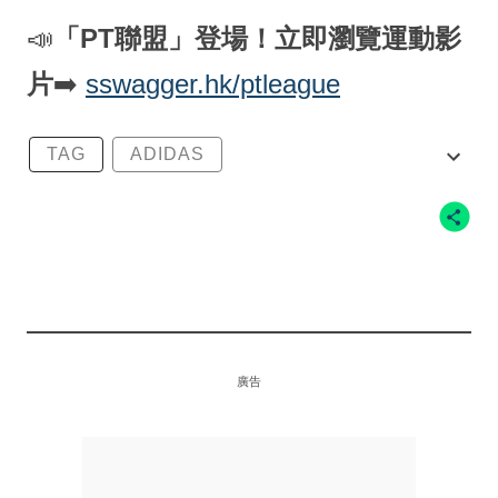
📣
「PT聯盟」登場！立即瀏覽運動影
片
➡️
sswagger.hk/ptleague
TAG
ADIDAS
ADIDAS YEEZY 350 V2
ADIDAS YEEZY 350 V2 MONO MIST
KANYE WEST
廣告