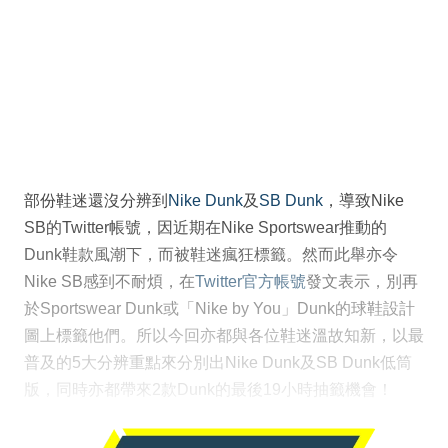
部份鞋迷還沒分辨到
Nike Dunk
及
SB Dunk
，導致Nike
SB的Twitter帳號，因近期在Nike Sportswear推動的
Dunk鞋款風潮下，而被鞋迷瘋狂標籤。然而此舉亦令
Nike SB感到不耐煩，在
Twitter官方帳號
發文表示，別再
於Sportswear Dunk或「Nike by You」Dunk的球鞋設計
圖上標籤他們。所以今回亦都與各位鞋迷溫故知新，以最
普及的5大分辨重點來分別出Nike Dunk及SB Dunk低筒
版，同時亦都帶來2款Dunk的最後19小時抽籤機會！