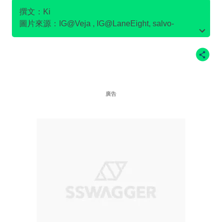
撰文：Ki
圖片來源：IG@Veja , IG@LaneEight, salvo-
store.com官網圖片, Flamingo's Life官網圖片,
IG@pony.hkg , IG@LaneEight , IG
@goodguysdontwearleather , IG@Ecoalf , po-
zu.com官網圖片 ，on官網圖片
廣告