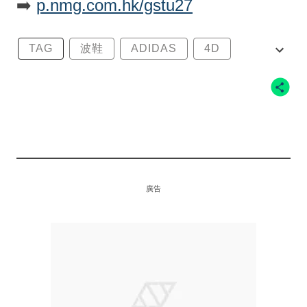
➡️
p.nmg.com.hk/gstu27
TAG
波鞋
ADIDAS
4D
FUTURECRAFT 4D
廣告