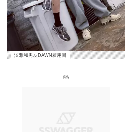
泫雅和男友DAWN着用圖
廣告