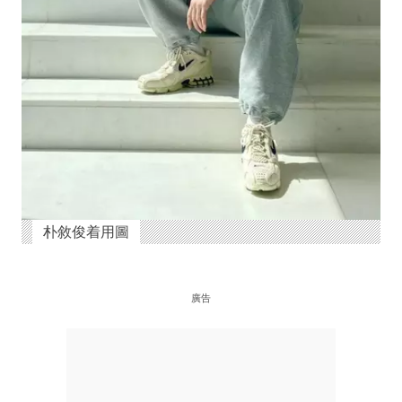
朴敘俊着用圖
廣告