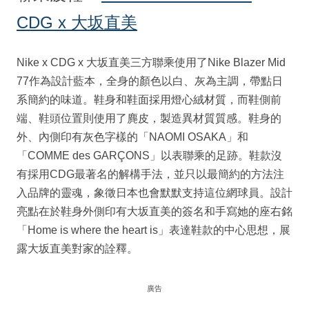
CDG x 大坂直美
Nike x CDG x 大坂直美三方聯乘使用了Nike Blazer Mid
77作為設計藍本，全身的顏色以白、灰為主調，帶點日
系簡約的味道。鞋身和鞋面採用燈心絨材質，而鞋側前
端、鞋頭位置則使用了麂皮，製造異材質質感。鞋身的
外、內側印有灰色字樣的「NAOMI OSAKA」和
「COMME des GARÇONS」以表聯乘的足跡。鞋款沒
有採用CDG最著名的解構手法，並只以最簡約的方法注
入品牌的靈魂，象徵日本也會默默支持這位網球員。設計
亮點在於鞋身外側印有大坂直美的簽名和手寫她的座右銘
「Home is where the heart is」表達鞋款的中心思想，展
露大坂直美對家的詮釋。
廣告