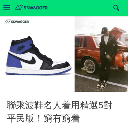
聯乘波鞋名人着用精選5對
平民版！窮有窮着