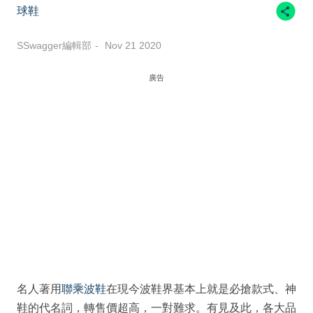
球鞋
SSwagger編輯部
Nov 21 2020
廣告
名人著用
聯乘波鞋
在現今波鞋界基本上就是必搶款式、神
鞋的代名詞，轉售價超高，一對難求。有見及此，各大品