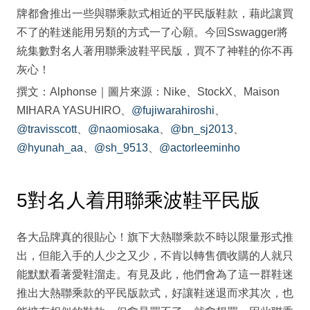
牌都會推出一些與聯乘款式相近的平民版鞋款，藉此讓買
不了的鞋迷能用另類的方式一了心願。今回Sswagger將
統集數對名人著用聯乘波鞋平民版，買不了神鞋的你不再
灰心！
撰文：Alphonse｜圖片來源：Nike、StockX、Maison
MIHARA YASUHIRO、
@fujiwarahiroshi
、
@travisscott
、
@naomiosaka
、
@bn_sj2013
、
@hyunah_aa
、
@sh_9513
、
@actorleeminho
5對名人着用聯乘波鞋平民版
各大品牌真的很貼心！旗下大熱聯乘款不時以限量形式推
出，但能入手的人少之又少，不肯以轉售價收購的人就只
能默默看著愛鞋溜走。有見及此，他們會為了這一群鞋迷
推出大熱聯乘款的平民版款式，好讓鞋迷退而求其次，也