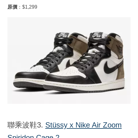
原價
：$1,299
聯乘波鞋3.
Stüssy x Nike Air Zoom
Spiridon Cage 2