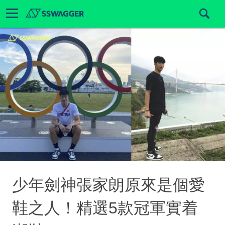
少年劍神張家朗原來是個愛
鞋之人！精選5款冠軍實着