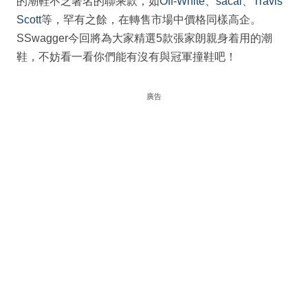
的潮鞋不乏著名的聯乘款，如
Off-White
、
sacai
、
Travis
Scott
等，罕有之餘，在轉售市場中價格同樣高企。
SSwagger今回將為大家精選5款張家朗親身着用的潮
鞋，不妨看一看你們能有沒有與冠軍撞鞋吧！
廣告