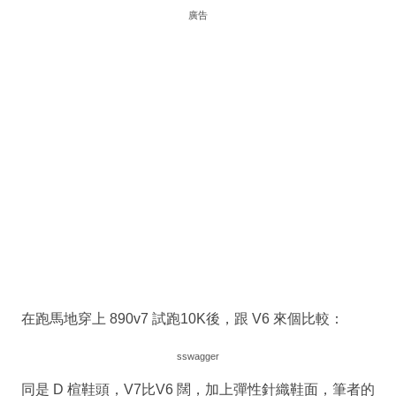
廣告
在跑馬地穿上 890v7 試跑10K後，跟 V6 來個比較：
sswagger
同是 D 楦鞋頭，V7比V6 闊，加上彈性針織鞋面，筆者的