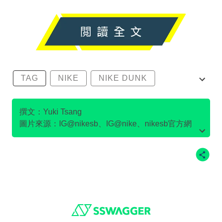
TAG
NIKE
NIKE DUNK
SB DUNK
撰文：Yuki Tsang
圖片來源：IG@nikesb、IG@nike、nikesb官方網
站、Twitter@nikesb截圖、nike官方網站、
Footer