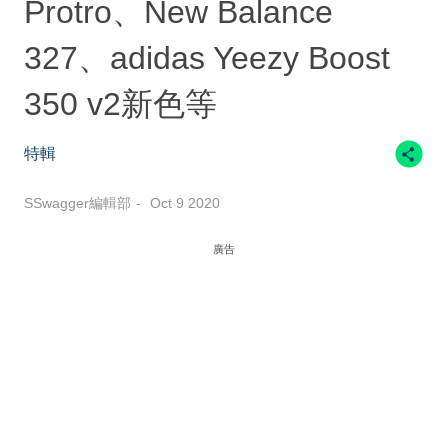
Protro、New Balance
327、adidas Yeezy Boost
350 v2新色等
特輯
SSwagger編輯部
Oct 9 2020
廣告