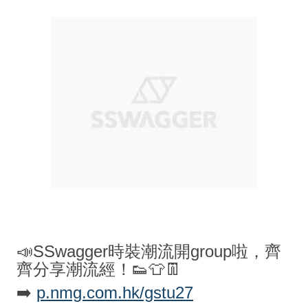
📣SSwagger時裝潮流開group啦，齊
齊分享潮流經！👟👕👖
➡️
p.nmg.com.hk/gstu27