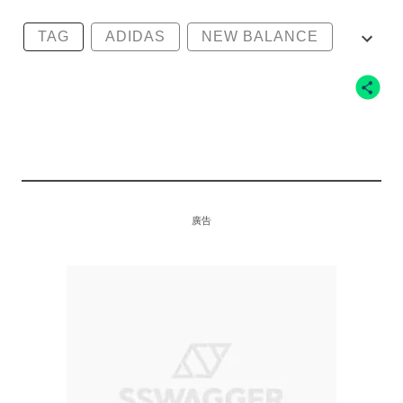
TAG
ADIDAS
NEW BALANCE
LIMITED EDT
SBTG
廣告