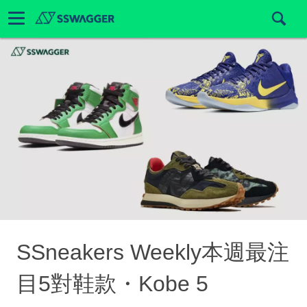
SSneakers Weekly本週最注
目5對鞋款・Kobe 5